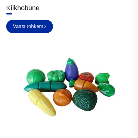
Kiikhobune
Vaata rohkem