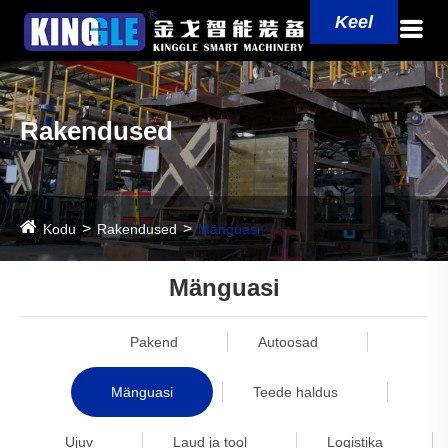
Keel
Rakendused
Kodu
Rakendused
Mänguasi
Mänguasi
Pakend
Autoosad
Mänguasi
Teede haldus
Ujuv
Laud ja tool
Logistika