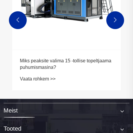


Miks peaksite valima 15 -tollise topeltjaama
puhumismasina?
Vaata rohkem >>
Meist
Tooted