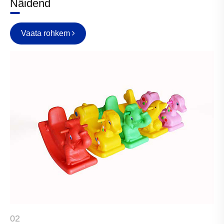
Näidend
Vaata rohkem
02